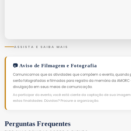
Feijão Carioca
Batata Rústica
Tilápia Grelhada
Arroz Branco
Penne à Carbonara
Feijão Preto
Polenta Cremosa
BEBIDAS
Arroz Branco
Refrigerantes
Feijão Carioca
ASSISTA E SAIBA MAIS
Água mineral natural
BEBIDAS
Água com gás
Refrigerantes
📷 Aviso de Filmagem e Fotografia
Suco (1 por pessoa)
Água mineral natural
Comunicamos que as atividades que compõem o evento, quando p
BEBIDAS
serão fotografadas e filmadas para registro da memória da AMORC 
Água com gás
Refrigerantes
divulgação em seus meios de comunicação.
Suco (1 por pessoa)
Água mineral natural
Ao participar do evento, você está ciente da captação de sua imagem
estas finalidades. Dúvidas? Procure a organização.
SOBREMESA
Água com gás
Manjar de Coco com Calda
Suco (1 por pessoa)
Salada de Frutas
Perguntas Frequentes
SOBREMESA