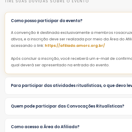
TIRE SUAS DÚVIDAS SOBRE O EVENTO
Mousse de Limão
Salada de Frutas
SOBREMESA
Como posso participar do evento?
Banoffee
A convenção é destinada exclusivamente a membros rosacruz
Salada de Frutas
ativos, e a inscrição deve ser realizada por meio da Área do Afil
acessando o link:
https://afiliado.amorc.org.br/
Após concluir a inscrição, você receberá um e-mail de confirm
qual deverá ser apresentado na entrada do evento.
Para participar das atividades ritualísticas, o que devo le
Para participar das atividades ritualísticas, é indispensável port
Avental Rosacruz
e apresentar suas
credenciais atualizada
Quem pode participar das Convocações Ritualísticas?
Recomenda-se chegar com, no mínimo,
15 minutos de antec
As
Convocações Ritualísticas de Templo e de Pronaos
são
a fim de assegurar uma entrada tranquila e o início pontual dos 
exclusivas para
membros rosacruzes ativos
:
Como acesso a Área do Afiliado?