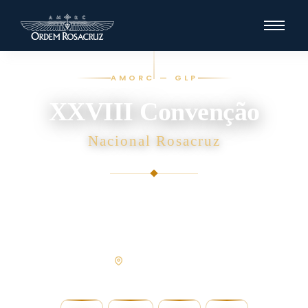
AMORC — GLP
XXVIII Convenção
Nacional Rosacruz
02 · 03 · 04 · 05 DE SETEMBRO DE
2026
CURITIBA | PR