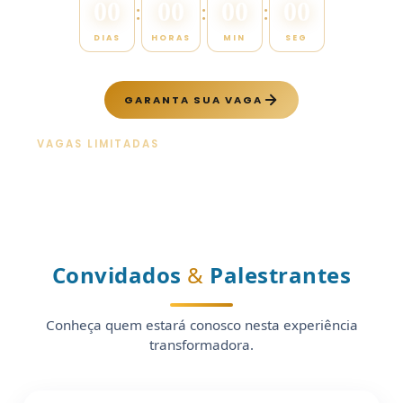
00
00
00
00
:
:
:
DIAS
HORAS
MIN
SEG
GARANTA SUA VAGA
VAGAS LIMITADAS
· INSCRIÇÕES EXCLUSIVAS NA
ÁREA DO AFILIADO
Convidados
&
Palestrantes
Conheça quem estará conosco nesta experiência
transformadora.