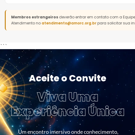
Grande Templo
: destinado aos membros ativos na AMORC 
Para acessar a
Área do Afiliado
, utilize o link:
afiliado.amorc.o
Iniciados ao Primeiro Grau de Templo em Loja Rosacruz.
realize seu login com seus dados de acesso.
Auditório H. Spencer Lewis (Pronaos)
: destinado aos me
Membros estrangeiros
deverão entrar em contato com a Equipe
Atendimento no
partir do Lote 04 em seus estudos.
atendimento@amorc.org.br
para solicitar sua in
Em caso de dúvidas, entre em contato com a Central de Atend
pelo WhatsApp
(41) 99843-2700
ou pelo e-mail
atendimento@amorc.org.br
```
Aceite o Convite
Viva Uma
Experiência Única
Um encontro imersivo onde conhecimento,