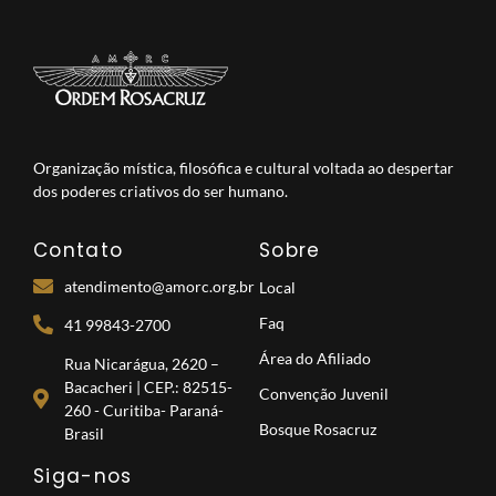
Organização mística, filosófica e cultural voltada ao despertar
dos poderes criativos do ser humano.
Contato
Sobre
atendimento@amorc.org.br
Local
Faq
41 99843-2700
Área do Afiliado
Rua Nicarágua, 2620 –
Bacacheri | CEP.: 82515-
Convenção Juvenil
260 - Curitiba- Paraná-
Bosque Rosacruz
Brasil
Siga-nos