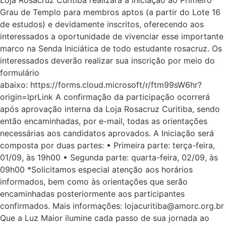
Loja Rosacruz Curitiba realizará a Iniciação ao Primeiro
Grau de Templo para membros aptos (a partir do Lote 16
de estudos) e devidamente inscritos, oferecendo aos
interessados a oportunidade de vivenciar esse importante
marco na Senda Iniciática de todo estudante rosacruz. Os
interessados deverão realizar sua inscrição por meio do
formulário
abaixo: https://forms.cloud.microsoft/r/ftm99sW6hr?
origin=lprLink A confirmação da participação ocorrerá
após aprovação interna da Loja Rosacruz Curitiba, sendo
então encaminhadas, por e-mail, todas as orientações
necessárias aos candidatos aprovados. A Iniciação será
composta por duas partes: • Primeira parte: terça-feira,
01/09, às 19h00 • Segunda parte: quarta-feira, 02/09, às
09h00 *Solicitamos especial atenção aos horários
informados, bem como às orientações que serão
encaminhadas posteriormente aos participantes
confirmados. Mais informações: lojacuritiba@amorc.org.br
Que a Luz Maior ilumine cada passo de sua jornada ao