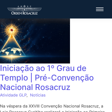
Iniciação ao 1º Grau de
Templo | Pré-Convenção
Nacional Rosacruz
Atividade GLP
,
Notícias
Na véspera da XXVIII Convenção Nacional Rosacruz, a