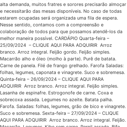
alta demanda, muitos fratres e sorores precisarão almoçar
e necessitarão das mesas disponíveis. No caso de todas
estarem ocupadas será organizada uma fila de espera.
Nesse sentido, contamos com a compreensão e
colaboração de todos para que possamos atendê-los da
melhor maneira possível. CARDÁPIO Quarta-feira –
25/09/2024 – CLIQUE AQUI PARA ADQUIRIR Arroz
branco. Arroz integral. Feijão gordo. Feijão simples.
Macarrão alho e óleo (molho à parte). Purê de batata.
Carne de panela. Filé de frango grelhado. Farofa Saladas:
folhas, legumes, caponata e vinagrete. Suco e sobremesa.
Quinta-feira – 26/09/2024 – CLIQUE AQUI PARA
ADQUIRIR Arroz branco. Arroz integral. Feijão simples.
Lasanha de espinafre. Estrogonofe de carne. Coxa e
sobrecoxa assada. Legumes no azeite. Batata palha.
Farofa. Saladas: folhas, legumes, grão de bico e vinagrete.
Suco e sobremesa. Sexta-feira – 27/09/2024 – CLIQUE
AQUI PARA ADQUIRIR Arroz branco. Arroz integral. Feijão.
Macarrão. Legumes. Kibe sem carne. Pernil assado. Bife